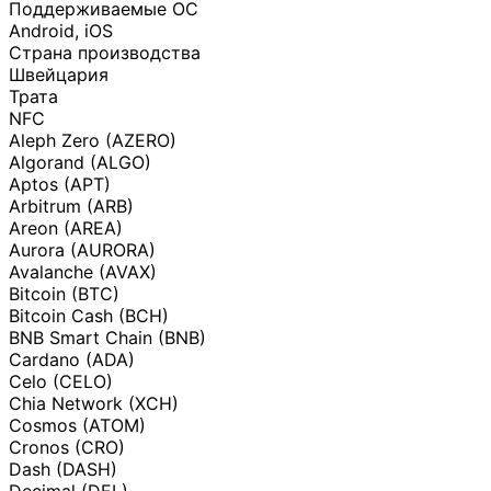
Поддерживаемые ОС
Android, iOS
Страна производства
Швейцария
Трата
NFC
Aleph Zero (AZERO)
Algorand (ALGO)
Aptos (APT)
Arbitrum (ARB)
Areon (AREA)
Aurora (AURORA)
Avalanche (AVAX)
Bitcoin (BTC)
Bitcoin Cash (BCH)
BNB Smart Chain (BNB)
Cardano (ADA)
Celo (CELO)
Chia Network (XCH)
Cosmos (ATOM)
Cronos (CRO)
Dash (DASH)
Decimal (DEL)